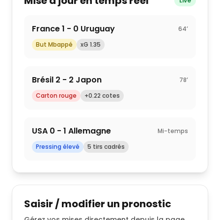
Mise à jour en temps réel
Live
France 1 - 0 Uruguay
64’
But Mbappé
xG 1.35
Brésil 2 - 2 Japon
78’
Carton rouge
+0.22 cotes
USA 0 - 1 Allemagne
Mi-temps
Pressing élevé
5 tirs cadrés
Saisir / modifier un pronostic
Gérez vos mises directement depuis la page