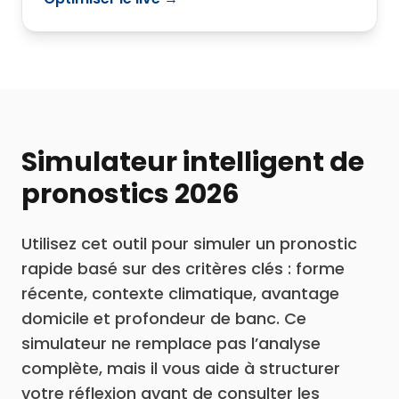
Simulateur intelligent de
pronostics 2026
Utilisez cet outil pour simuler un pronostic
rapide basé sur des critères clés : forme
récente, contexte climatique, avantage
domicile et profondeur de banc. Ce
simulateur ne remplace pas l’analyse
complète, mais il vous aide à structurer
votre réflexion avant de consulter les