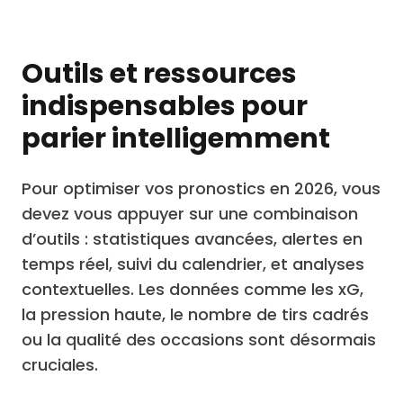
Outils et ressources
indispensables pour
parier intelligemment
Pour optimiser vos pronostics en 2026, vous
devez vous appuyer sur une combinaison
d’outils : statistiques avancées, alertes en
temps réel, suivi du calendrier, et analyses
contextuelles. Les données comme les xG,
la pression haute, le nombre de tirs cadrés
ou la qualité des occasions sont désormais
cruciales.