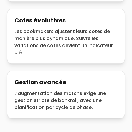
Cotes évolutives
Les bookmakers ajustent leurs cotes de
manière plus dynamique. Suivre les
variations de cotes devient un indicateur
clé.
Gestion avancée
L’augmentation des matchs exige une
gestion stricte de bankroll, avec une
planification par cycle de phase.