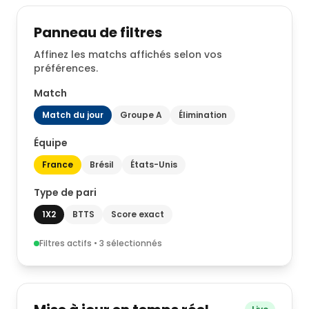
Panneau de filtres
Affinez les matchs affichés selon vos
préférences.
Match
Match du jour
Groupe A
Élimination
Équipe
France
Brésil
États-Unis
Type de pari
1X2
BTTS
Score exact
Filtres actifs • 3 sélectionnés