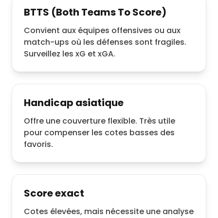
BTTS (Both Teams To Score)
Convient aux équipes offensives ou aux
match-ups où les défenses sont fragiles.
Surveillez les xG et xGA.
Handicap asiatique
Offre une couverture flexible. Très utile
pour compenser les cotes basses des
favoris.
Score exact
Cotes élevées, mais nécessite une analyse