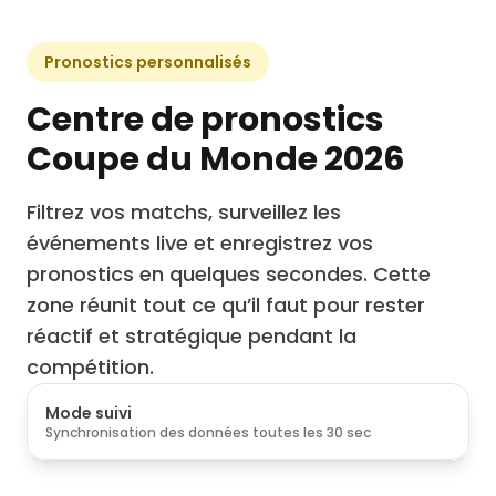
Pronostics personnalisés
Centre de pronostics
Coupe du Monde 2026
Filtrez vos matchs, surveillez les
événements live et enregistrez vos
pronostics en quelques secondes. Cette
zone réunit tout ce qu’il faut pour rester
réactif et stratégique pendant la
compétition.
Mode suivi
Synchronisation des données toutes les 30 sec