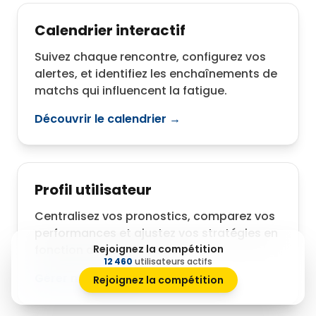
Calendrier interactif
Suivez chaque rencontre, configurez vos
alertes, et identifiez les enchaînements de
matchs qui influencent la fatigue.
Découvrir le calendrier →
Profil utilisateur
Centralisez vos pronostics, comparez vos
performances et ajustez vos stratégies en
Rejoignez la compétition
fonction de vos résultats.
12 460
utilisateurs actifs
Gérer mon profil →
Rejoignez la compétition