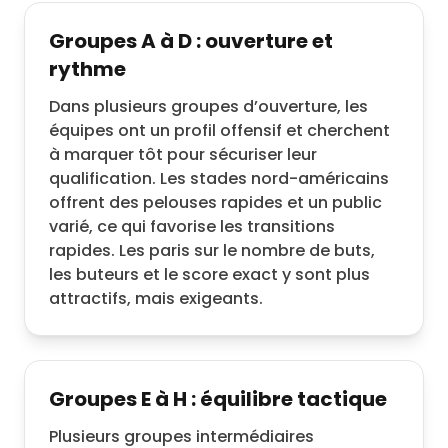
Groupes A à D : ouverture et
rythme
Dans plusieurs groupes d’ouverture, les
équipes ont un profil offensif et cherchent
à marquer tôt pour sécuriser leur
qualification. Les stades nord-américains
offrent des pelouses rapides et un public
varié, ce qui favorise les transitions
rapides. Les paris sur le nombre de buts,
les buteurs et le score exact y sont plus
attractifs, mais exigeants.
Groupes E à H : équilibre tactique
Plusieurs groupes intermédiaires