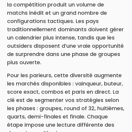
la compétition produit un volume de
matchs inédit et un grand nombre de
configurations tactiques. Les pays
traditionnellement dominants doivent gérer
un calendrier plus intense, tandis que les
outsiders disposent d’une vraie opportunité
de surprendre dans une phase de groupes
plus ouverte.
Pour les parieurs, cette diversité augmente
les marchés disponibles : vainqueur, buteur,
score exact, combos et paris en direct. La
clé est de segmenter vos stratégies selon
les phases : groupes, round of 32, huitièmes,
quarts, demi-finales et finale. Chaque
étape impose une lecture différente des