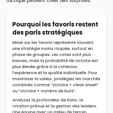
tactique peuvent créer des surprises.
Pourquoi les favoris restent
des paris stratégiques
Miser sur les favoris représente souvent
une stratégie moins risquée, surtout en
phase de groupes. Les cotes sont plus
basses, mais la probabilité de victoire est
plus élevée grâce à la cohésion,
l’expérience et la qualité individuelle. Pour
maximiser la valeur, privilégiez les marchés
combinés comme “victoire + clean sheet”
ou “victoire + nombre de buts”.
Analysez la profondeur de banc, la
rotation prévue et la gestion des leaders.
Une équipe avec un milieu de terrain