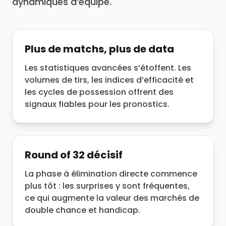
dynamiques d’équipe.
Plus de matchs, plus de data
Les statistiques avancées s’étoffent. Les
volumes de tirs, les indices d’efficacité et
les cycles de possession offrent des
signaux fiables pour les pronostics.
Round of 32 décisif
La phase à élimination directe commence
plus tôt : les surprises y sont fréquentes,
ce qui augmente la valeur des marchés de
double chance et handicap.