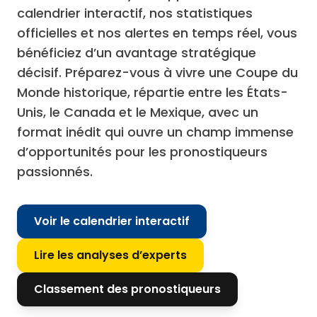
calendrier interactif, nos statistiques
officielles et nos alertes en temps réel, vous
bénéficiez d’un avantage stratégique
décisif. Préparez-vous à vivre une Coupe du
Monde historique, répartie entre les États-
Unis, le Canada et le Mexique, avec un
format inédit qui ouvre un champ immense
d’opportunités pour les pronostiqueurs
passionnés.
Voir le calendrier interactif
Lire les analyses d’experts
Classement des pronostiqueurs