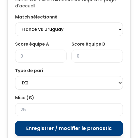
d’accueil.
Match sélectionné
Score équipe A
Score équipe B
Type de pari
Mise (€)
Enregistrer / modifier le pronostic