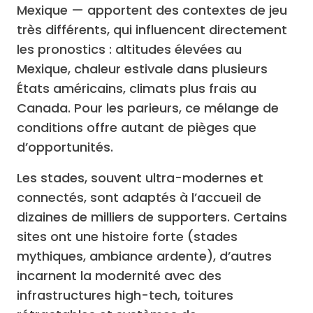
Mexique — apportent des contextes de jeu
très différents, qui influencent directement
les pronostics : altitudes élevées au
Mexique, chaleur estivale dans plusieurs
États américains, climats plus frais au
Canada. Pour les parieurs, ce mélange de
conditions offre autant de pièges que
d’opportunités.
Les stades, souvent ultra-modernes et
connectés, sont adaptés à l’accueil de
dizaines de milliers de supporters. Certains
sites ont une histoire forte (stades
mythiques, ambiance ardente), d’autres
incarnent la modernité avec des
infrastructures high-tech, toitures