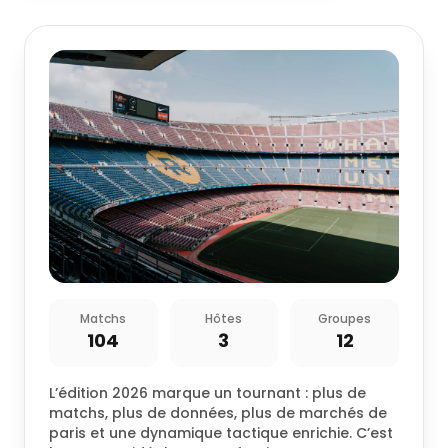
Matchs
Hôtes
Groupes
104
3
12
L’édition 2026 marque un tournant : plus de
matchs, plus de données, plus de marchés de
paris et une dynamique tactique enrichie. C’est