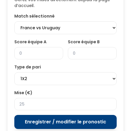
d’accueil.
Match sélectionné
Score équipe A
Score équipe B
Type de pari
Mise (€)
Enregistrer / modifier le pronostic