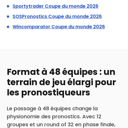
Sportytrader Coupe du monde 2026
SOSPronostics Coupe du monde 2026
Wincomparator Coupe du monde 2026
Format à 48 équipes : un
terrain de jeu élargi pour
les pronostiqueurs
Le passage à 48 équipes change la
physionomie des pronostics. Avec 12
groupes et un round of 32 en phase finale,