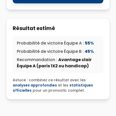
Résultat estimé
Probabilité de victoire Équipe A :
55%
Probabilité de victoire Équipe B :
45%
Recommandation :
Avantage clair
Équipe A (paris 1X2 ou handicap)
Astuce : combinez ce résultat avec les
analyses approfondies
et les
statistiques
officielles
pour un pronostic complet.