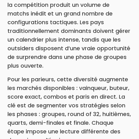
la compétition produit un volume de
matchs inédit et un grand nombre de
configurations tactiques. Les pays
traditionnellement dominants doivent gérer
un calendrier plus intense, tandis que les
outsiders disposent d’une vraie opportunité
de surprendre dans une phase de groupes
plus ouverte.
Pour les parieurs, cette diversité augmente
les marchés disponibles : vainqueur, buteur,
score exact, combos et paris en direct. La
clé est de segmenter vos stratégies selon
les phases : groupes, round of 32, huitièmes,
quarts, demi-finales et finale. Chaque
étape impose une lecture différente des