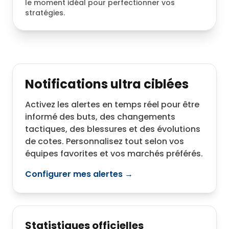
le moment idéal pour perfectionner vos
stratégies.
Notifications ultra ciblées
Activez les alertes en temps réel pour être
informé des buts, des changements
tactiques, des blessures et des évolutions
de cotes. Personnalisez tout selon vos
équipes favorites et vos marchés préférés.
Configurer mes alertes →
Statistiques officielles