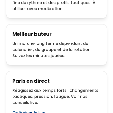
fine du rythme et des profils tactiques. À
utiliser avec modération.
Meilleur buteur
Un marché long terme dépendant du
calendrier, du groupe et de la rotation.
Suivez les minutes jouées.
Paris en direct
Réagissez aux temps forts : changements
tactiques, pression, fatigue. Voir nos
conseils live.
Optimiser le live →