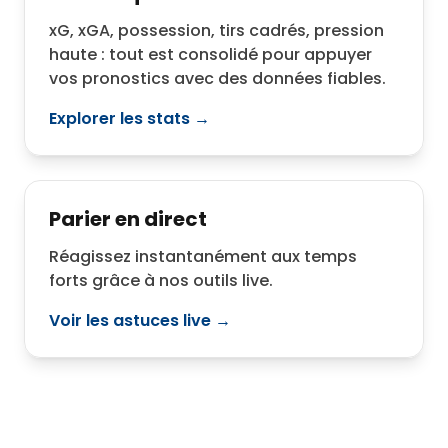
xG, xGA, possession, tirs cadrés, pression
haute : tout est consolidé pour appuyer
vos pronostics avec des données fiables.
Explorer les stats →
Parier en direct
Réagissez instantanément aux temps
forts grâce à nos outils live.
Voir les astuces live →