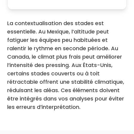
La contextualisation des stades est
essentielle. Au Mexique, l’altitude peut
fatiguer les équipes peu habituées et
ralentir le rythme en seconde période. Au
Canada, le climat plus frais peut améliorer
l’intensité des pressing. Aux États-Unis,
certains stades couverts ou à toit
rétractable offrent une stabilité climatique,
réduisant les aléas. Ces éléments doivent
être intégrés dans vos analyses pour éviter
les erreurs d’interprétation.