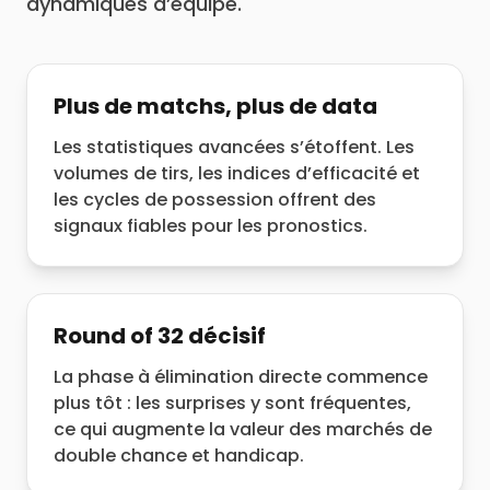
dynamiques d’équipe.
Plus de matchs, plus de data
Les statistiques avancées s’étoffent. Les
volumes de tirs, les indices d’efficacité et
les cycles de possession offrent des
signaux fiables pour les pronostics.
Round of 32 décisif
La phase à élimination directe commence
plus tôt : les surprises y sont fréquentes,
ce qui augmente la valeur des marchés de
double chance et handicap.