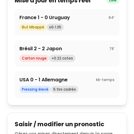
Mise à jour en temps réel
Live
France 1 - 0 Uruguay
64’
But Mbappé
xG 1.35
Brésil 2 - 2 Japon
78’
Carton rouge
+0.22 cotes
USA 0 - 1 Allemagne
Mi-temps
Pressing élevé
5 tirs cadrés
Saisir / modifier un pronostic
Gérez vos mises directement depuis la page