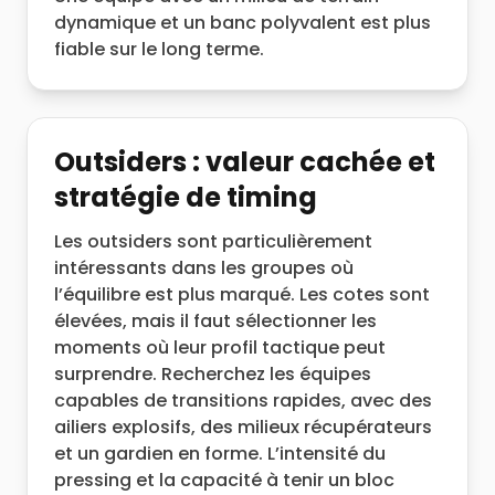
dynamique et un banc polyvalent est plus
fiable sur le long terme.
Outsiders : valeur cachée et
stratégie de timing
Les outsiders sont particulièrement
intéressants dans les groupes où
l’équilibre est plus marqué. Les cotes sont
élevées, mais il faut sélectionner les
moments où leur profil tactique peut
surprendre. Recherchez les équipes
capables de transitions rapides, avec des
ailiers explosifs, des milieux récupérateurs
et un gardien en forme. L’intensité du
pressing et la capacité à tenir un bloc