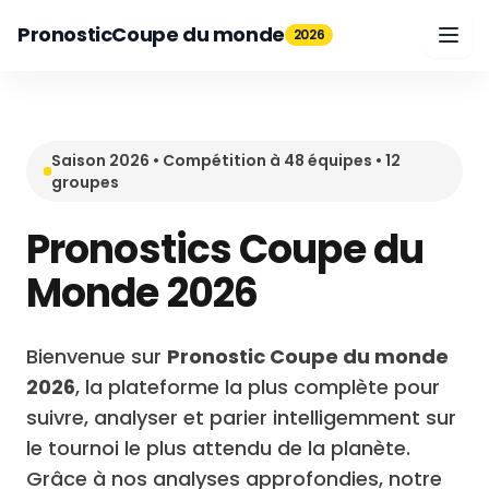
Pronostic
Coupe du monde
2026
Saison 2026 • Compétition à 48 équipes • 12
groupes
Pronostics Coupe du
Monde 2026
Bienvenue sur
Pronostic Coupe du monde
2026
, la plateforme la plus complète pour
suivre, analyser et parier intelligemment sur
le tournoi le plus attendu de la planète.
Grâce à nos analyses approfondies, notre