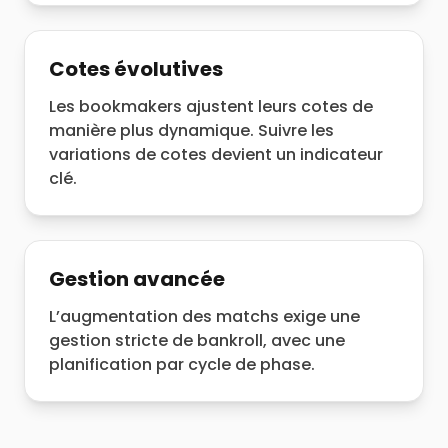
Cotes évolutives
Les bookmakers ajustent leurs cotes de
manière plus dynamique. Suivre les
variations de cotes devient un indicateur
clé.
Gestion avancée
L’augmentation des matchs exige une
gestion stricte de bankroll, avec une
planification par cycle de phase.