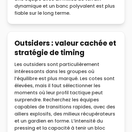
dynamique et un banc polyvalent est plus
fiable sur le long terme.
Outsiders : valeur cachée et
stratégie de timing
Les outsiders sont particulièrement
intéressants dans les groupes où
l’équilibre est plus marqué. Les cotes sont
élevées, mais il faut sélectionner les
moments où leur profil tactique peut
surprendre. Recherchez les équipes
capables de transitions rapides, avec des
ailiers explosifs, des milieux récupérateurs
et un gardien en forme. L’intensité du
pressing et la capacité à tenir un bloc