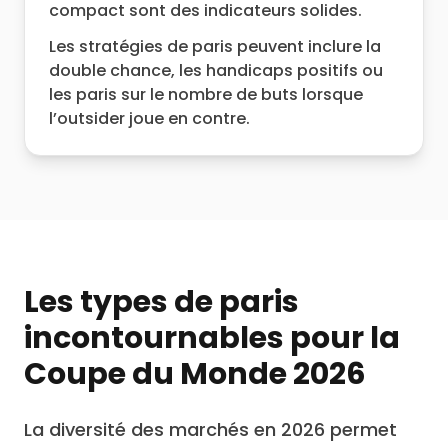
compact sont des indicateurs solides.
Les stratégies de paris peuvent inclure la
double chance, les handicaps positifs ou
les paris sur le nombre de buts lorsque
l’outsider joue en contre.
Les types de paris
incontournables pour la
Coupe du Monde 2026
La diversité des marchés en 2026 permet