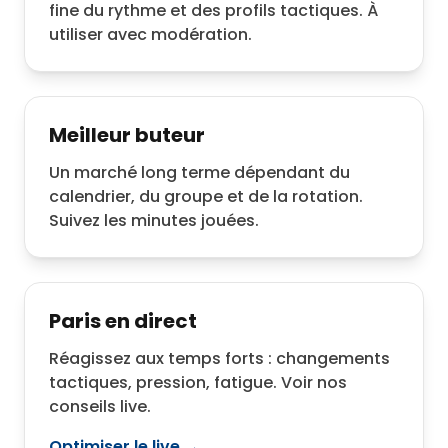
fine du rythme et des profils tactiques. À
utiliser avec modération.
Meilleur buteur
Un marché long terme dépendant du
calendrier, du groupe et de la rotation.
Suivez les minutes jouées.
Paris en direct
Réagissez aux temps forts : changements
tactiques, pression, fatigue. Voir nos
conseils live.
Optimiser le live →