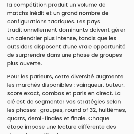
la compétition produit un volume de
matchs inédit et un grand nombre de
configurations tactiques. Les pays
traditionnellement dominants doivent gérer
un calendrier plus intense, tandis que les
outsiders disposent d’une vraie opportunité
de surprendre dans une phase de groupes
plus ouverte.
Pour les parieurs, cette diversité augmente
les marchés disponibles : vainqueur, buteur,
score exact, combos et paris en direct. La
clé est de segmenter vos stratégies selon
les phases : groupes, round of 32, huitièmes,
quarts, demi-finales et finale. Chaque
étape impose une lecture différente des