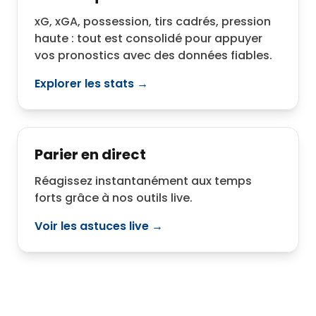
xG, xGA, possession, tirs cadrés, pression
haute : tout est consolidé pour appuyer
vos pronostics avec des données fiables.
Explorer les stats →
Parier en direct
Réagissez instantanément aux temps
forts grâce à nos outils live.
Voir les astuces live →