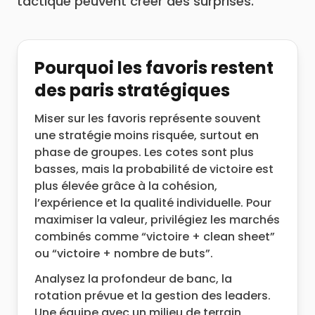
tactique peuvent créer des surprises.
Pourquoi les favoris restent
des paris stratégiques
Miser sur les favoris représente souvent
une stratégie moins risquée, surtout en
phase de groupes. Les cotes sont plus
basses, mais la probabilité de victoire est
plus élevée grâce à la cohésion,
l’expérience et la qualité individuelle. Pour
maximiser la valeur, privilégiez les marchés
combinés comme “victoire + clean sheet”
ou “victoire + nombre de buts”.
Analysez la profondeur de banc, la
rotation prévue et la gestion des leaders.
Une équipe avec un milieu de terrain