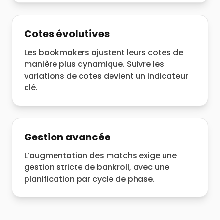
Cotes évolutives
Les bookmakers ajustent leurs cotes de
manière plus dynamique. Suivre les
variations de cotes devient un indicateur
clé.
Gestion avancée
L’augmentation des matchs exige une
gestion stricte de bankroll, avec une
planification par cycle de phase.