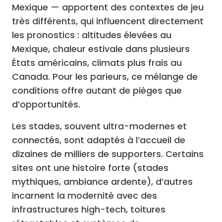
Mexique — apportent des contextes de jeu
très différents, qui influencent directement
les pronostics : altitudes élevées au
Mexique, chaleur estivale dans plusieurs
États américains, climats plus frais au
Canada. Pour les parieurs, ce mélange de
conditions offre autant de pièges que
d’opportunités.
Les stades, souvent ultra-modernes et
connectés, sont adaptés à l’accueil de
dizaines de milliers de supporters. Certains
sites ont une histoire forte (stades
mythiques, ambiance ardente), d’autres
incarnent la modernité avec des
infrastructures high-tech, toitures