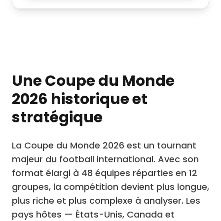
Une Coupe du Monde
2026 historique et
stratégique
La Coupe du Monde 2026 est un tournant
majeur du football international. Avec son
format élargi à 48 équipes réparties en 12
groupes, la compétition devient plus longue,
plus riche et plus complexe à analyser. Les
pays hôtes — États-Unis, Canada et