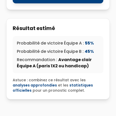
Résultat estimé
Probabilité de victoire Équipe A :
55%
Probabilité de victoire Équipe B :
45%
Recommandation :
Avantage clair
Équipe A (paris 1X2 ou handicap)
Astuce : combinez ce résultat avec les
analyses approfondies
et les
statistiques
officielles
pour un pronostic complet.