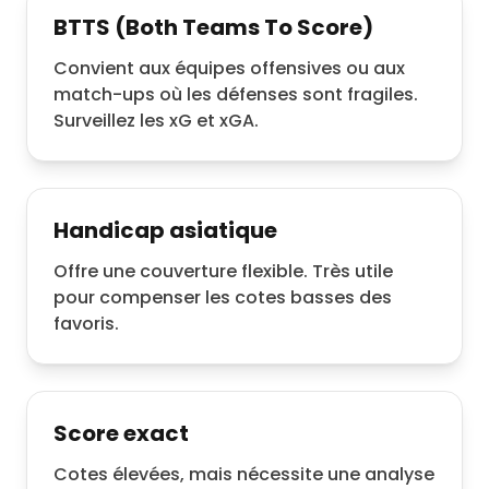
BTTS (Both Teams To Score)
Convient aux équipes offensives ou aux
match-ups où les défenses sont fragiles.
Surveillez les xG et xGA.
Handicap asiatique
Offre une couverture flexible. Très utile
pour compenser les cotes basses des
favoris.
Score exact
Cotes élevées, mais nécessite une analyse