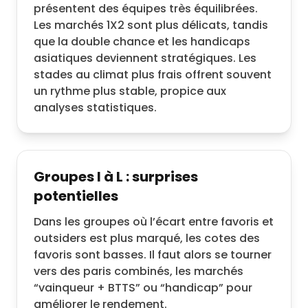
présentent des équipes très équilibrées.
Les marchés 1X2 sont plus délicats, tandis
que la double chance et les handicaps
asiatiques deviennent stratégiques. Les
stades au climat plus frais offrent souvent
un rythme plus stable, propice aux
analyses statistiques.
Groupes I à L : surprises
potentielles
Dans les groupes où l’écart entre favoris et
outsiders est plus marqué, les cotes des
favoris sont basses. Il faut alors se tourner
vers des paris combinés, les marchés
“vainqueur + BTTS” ou “handicap” pour
améliorer le rendement.