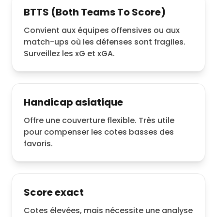
BTTS (Both Teams To Score)
Convient aux équipes offensives ou aux
match-ups où les défenses sont fragiles.
Surveillez les xG et xGA.
Handicap asiatique
Offre une couverture flexible. Très utile
pour compenser les cotes basses des
favoris.
Score exact
Cotes élevées, mais nécessite une analyse