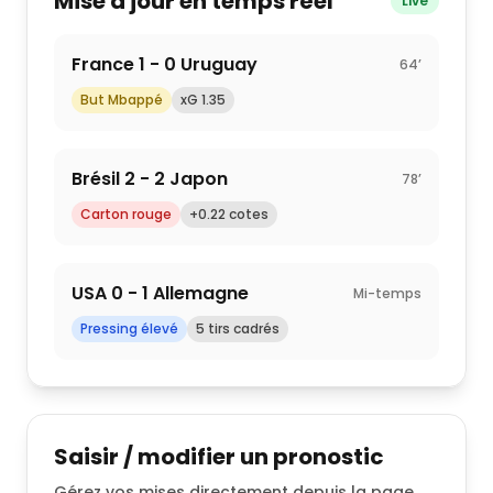
Mise à jour en temps réel
Live
France 1 - 0 Uruguay
64’
But Mbappé
xG 1.35
Brésil 2 - 2 Japon
78’
Carton rouge
+0.22 cotes
USA 0 - 1 Allemagne
Mi-temps
Pressing élevé
5 tirs cadrés
Saisir / modifier un pronostic
Gérez vos mises directement depuis la page