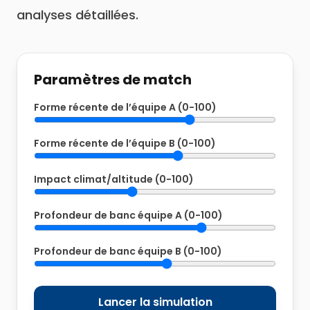
analyses détaillées.
Paramètres de match
Forme récente de l’équipe A (0-100)
Forme récente de l’équipe B (0-100)
Impact climat/altitude (0-100)
Profondeur de banc équipe A (0-100)
Profondeur de banc équipe B (0-100)
Lancer la simulation