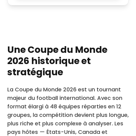
Une Coupe du Monde
2026 historique et
stratégique
La Coupe du Monde 2026 est un tournant
majeur du football international. Avec son
format élargi à 48 équipes réparties en 12
groupes, la compétition devient plus longue,
plus riche et plus complexe à analyser. Les
pays hôtes — États-Unis, Canada et