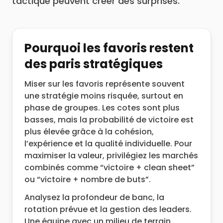
tactique peuvent créer des surprises.
Pourquoi les favoris restent
des paris stratégiques
Miser sur les favoris représente souvent
une stratégie moins risquée, surtout en
phase de groupes. Les cotes sont plus
basses, mais la probabilité de victoire est
plus élevée grâce à la cohésion,
l’expérience et la qualité individuelle. Pour
maximiser la valeur, privilégiez les marchés
combinés comme “victoire + clean sheet”
ou “victoire + nombre de buts”.
Analysez la profondeur de banc, la
rotation prévue et la gestion des leaders.
Une équipe avec un milieu de terrain