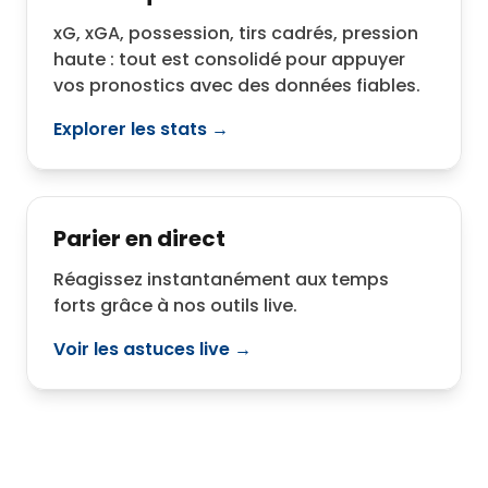
xG, xGA, possession, tirs cadrés, pression
haute : tout est consolidé pour appuyer
vos pronostics avec des données fiables.
Explorer les stats →
Parier en direct
Réagissez instantanément aux temps
forts grâce à nos outils live.
Voir les astuces live →