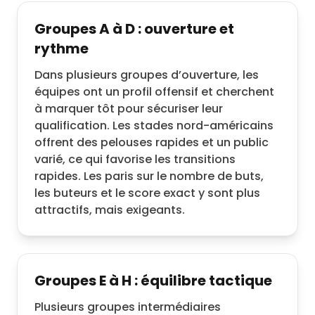
Groupes A à D : ouverture et
rythme
Dans plusieurs groupes d’ouverture, les
équipes ont un profil offensif et cherchent
à marquer tôt pour sécuriser leur
qualification. Les stades nord-américains
offrent des pelouses rapides et un public
varié, ce qui favorise les transitions
rapides. Les paris sur le nombre de buts,
les buteurs et le score exact y sont plus
attractifs, mais exigeants.
Groupes E à H : équilibre tactique
Plusieurs groupes intermédiaires