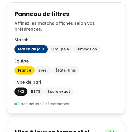
Panneau de filtres
Affinez les matchs affichés selon vos
préférences.
Match
Match du jour
Groupe A
Élimination
Équipe
France
Brésil
États-Unis
Type de pari
1X2
BTTS
Score exact
Filtres actifs • 3 sélectionnés