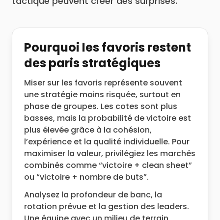
tactique peuvent créer des surprises.
Pourquoi les favoris restent
des paris stratégiques
Miser sur les favoris représente souvent
une stratégie moins risquée, surtout en
phase de groupes. Les cotes sont plus
basses, mais la probabilité de victoire est
plus élevée grâce à la cohésion,
l’expérience et la qualité individuelle. Pour
maximiser la valeur, privilégiez les marchés
combinés comme “victoire + clean sheet”
ou “victoire + nombre de buts”.
Analysez la profondeur de banc, la
rotation prévue et la gestion des leaders.
Une équipe avec un milieu de terrain