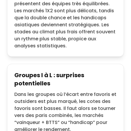
présentent des équipes très équilibrées.
Les marchés 1X2 sont plus délicats, tandis
que la double chance et les handicaps
asiatiques deviennent stratégiques. Les
stades au climat plus frais offrent souvent
un rythme plus stable, propice aux
analyses statistiques.
Groupes I à L : surprises
potentielles
Dans les groupes où l’écart entre favoris et
outsiders est plus marqué, les cotes des
favoris sont basses. Il faut alors se tourner
vers des paris combinés, les marchés
“vainqueur + BTTS” ou “handicap” pour
améliorer le rendement.