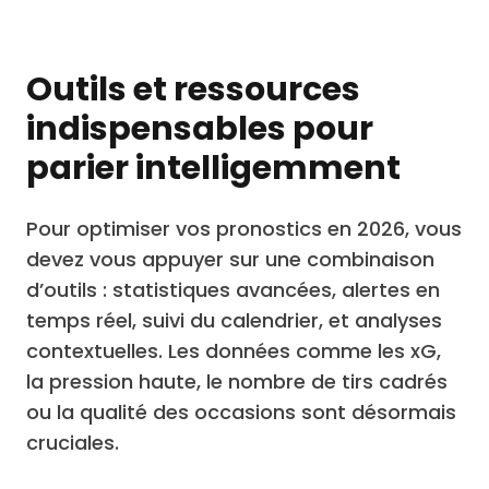
Outils et ressources
indispensables pour
parier intelligemment
Pour optimiser vos pronostics en 2026, vous
devez vous appuyer sur une combinaison
d’outils : statistiques avancées, alertes en
temps réel, suivi du calendrier, et analyses
contextuelles. Les données comme les xG,
la pression haute, le nombre de tirs cadrés
ou la qualité des occasions sont désormais
cruciales.