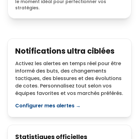
le moment idéal pour perfectionner vos
stratégies.
Notifications ultra ciblées
Activez les alertes en temps réel pour être
informé des buts, des changements
tactiques, des blessures et des évolutions
de cotes. Personnalisez tout selon vos
équipes favorites et vos marchés préférés.
Configurer mes alertes →
Statistiques officielles