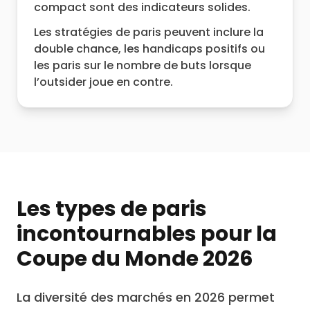
compact sont des indicateurs solides.
Les stratégies de paris peuvent inclure la
double chance, les handicaps positifs ou
les paris sur le nombre de buts lorsque
l’outsider joue en contre.
Les types de paris
incontournables pour la
Coupe du Monde 2026
La diversité des marchés en 2026 permet