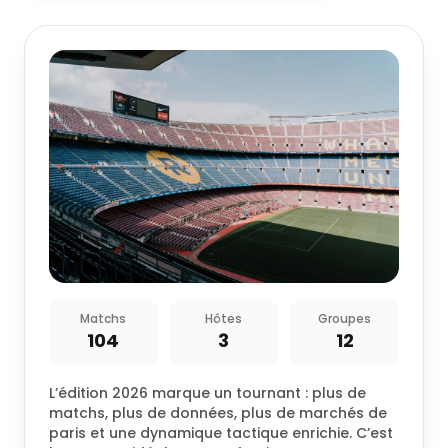
Matchs
Hôtes
Groupes
104
3
12
L’édition 2026 marque un tournant : plus de
matchs, plus de données, plus de marchés de
paris et une dynamique tactique enrichie. C’est