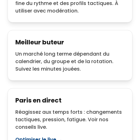
fine du rythme et des profils tactiques. À
utiliser avec modération.
Meilleur buteur
Un marché long terme dépendant du
calendrier, du groupe et de la rotation.
Suivez les minutes jouées.
Paris en direct
Réagissez aux temps forts : changements
tactiques, pression, fatigue. Voir nos
conseils live.
Optimiser le live →