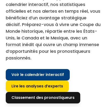
calendrier interactif, nos statistiques
officielles et nos alertes en temps réel, vous
bénéficiez d’un avantage stratégique
décisif. Préparez-vous à vivre une Coupe du
Monde historique, répartie entre les États-
Unis, le Canada et le Mexique, avec un
format inédit qui ouvre un champ immense
d’opportunités pour les pronostiqueurs
passionnés.
Voir le calendrier interactif
Lire les analyses d’experts
Classement des pronostiqueurs