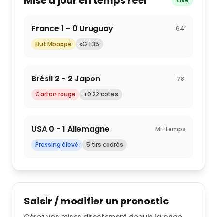
Mise à jour en temps réel
Live
France 1 - 0 Uruguay
64’
But Mbappé
xG 1.35
Brésil 2 - 2 Japon
78’
Carton rouge
+0.22 cotes
USA 0 - 1 Allemagne
Mi-temps
Pressing élevé
5 tirs cadrés
Saisir / modifier un pronostic
Gérez vos mises directement depuis la page