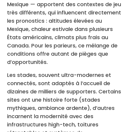
Mexique — apportent des contextes de jeu
très différents, qui influencent directement
les pronostics : altitudes élevées au
Mexique, chaleur estivale dans plusieurs
États américains, climats plus frais au
Canada. Pour les parieurs, ce mélange de
conditions offre autant de pièges que
d’opportunités.
Les stades, souvent ultra-modernes et
connectés, sont adaptés à l’accueil de
dizaines de milliers de supporters. Certains
sites ont une histoire forte (stades
mythiques, ambiance ardente), d’autres
incarnent la modernité avec des
infrastructures high-tech, toitures