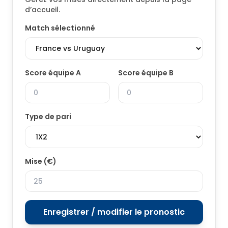
d’accueil.
Match sélectionné
Score équipe A
Score équipe B
Type de pari
Mise (€)
Enregistrer / modifier le pronostic