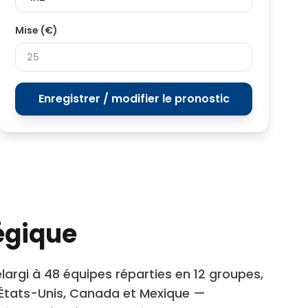
Mise (€)
Enregistrer / modifier le pronostic
égique
argi à 48 équipes réparties en 12 groupes,
— États-Unis, Canada et Mexique —