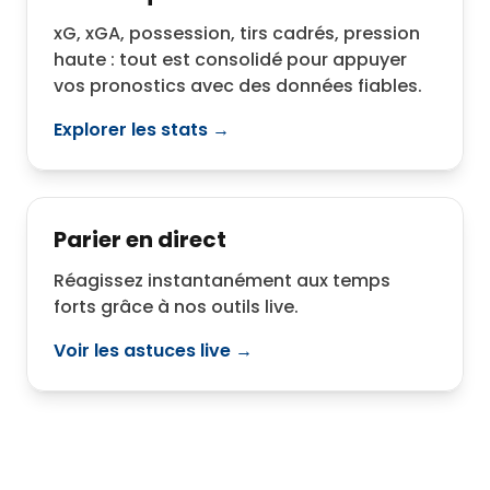
xG, xGA, possession, tirs cadrés, pression
haute : tout est consolidé pour appuyer
vos pronostics avec des données fiables.
Explorer les stats →
Parier en direct
Réagissez instantanément aux temps
forts grâce à nos outils live.
Voir les astuces live →