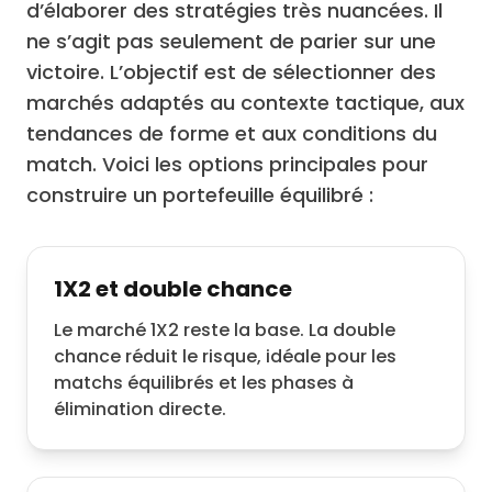
d’élaborer des stratégies très nuancées. Il
ne s’agit pas seulement de parier sur une
victoire. L’objectif est de sélectionner des
marchés adaptés au contexte tactique, aux
tendances de forme et aux conditions du
match. Voici les options principales pour
construire un portefeuille équilibré :
1X2 et double chance
Le marché 1X2 reste la base. La double
chance réduit le risque, idéale pour les
matchs équilibrés et les phases à
élimination directe.