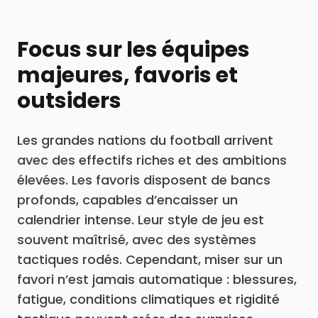
Focus sur les équipes
majeures, favoris et
outsiders
Les grandes nations du football arrivent
avec des effectifs riches et des ambitions
élevées. Les favoris disposent de bancs
profonds, capables d’encaisser un
calendrier intense. Leur style de jeu est
souvent maîtrisé, avec des systèmes
tactiques rodés. Cependant, miser sur un
favori n’est jamais automatique : blessures,
fatigue, conditions climatiques et rigidité