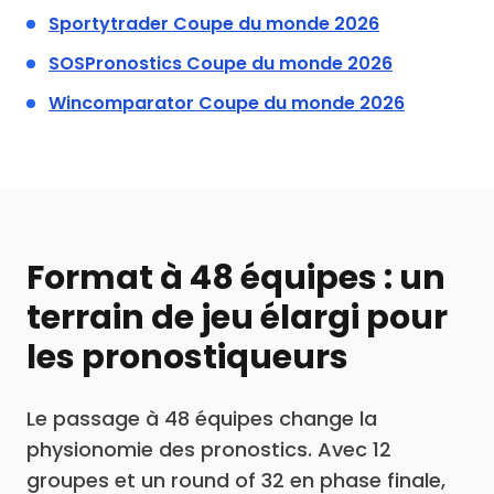
Sportytrader Coupe du monde 2026
SOSPronostics Coupe du monde 2026
Wincomparator Coupe du monde 2026
Format à 48 équipes : un
terrain de jeu élargi pour
les pronostiqueurs
Le passage à 48 équipes change la
physionomie des pronostics. Avec 12
groupes et un round of 32 en phase finale,