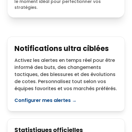
le moment idéal pour perfectionner vos
stratégies.
Notifications ultra ciblées
Activez les alertes en temps réel pour être
informé des buts, des changements
tactiques, des blessures et des évolutions
de cotes. Personnalisez tout selon vos
équipes favorites et vos marchés préférés.
Configurer mes alertes →
Statistiques officielles