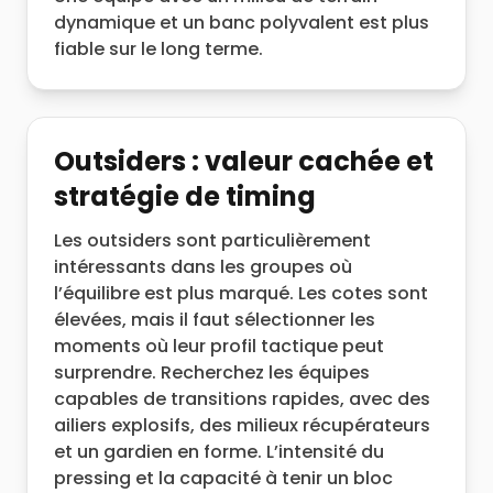
dynamique et un banc polyvalent est plus
fiable sur le long terme.
Outsiders : valeur cachée et
stratégie de timing
Les outsiders sont particulièrement
intéressants dans les groupes où
l’équilibre est plus marqué. Les cotes sont
élevées, mais il faut sélectionner les
moments où leur profil tactique peut
surprendre. Recherchez les équipes
capables de transitions rapides, avec des
ailiers explosifs, des milieux récupérateurs
et un gardien en forme. L’intensité du
pressing et la capacité à tenir un bloc