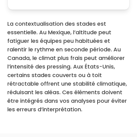
La contextualisation des stades est
essentielle. Au Mexique, l’altitude peut
fatiguer les équipes peu habituées et
ralentir le rythme en seconde période. Au
Canada, le climat plus frais peut améliorer
l’intensité des pressing. Aux États-Unis,
certains stades couverts ou à toit
rétractable offrent une stabilité climatique,
réduisant les aléas. Ces éléments doivent
être intégrés dans vos analyses pour éviter
les erreurs d’interprétation.