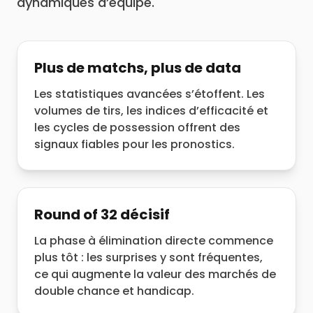
dynamiques d’équipe.
Plus de matchs, plus de data
Les statistiques avancées s’étoffent. Les
volumes de tirs, les indices d’efficacité et
les cycles de possession offrent des
signaux fiables pour les pronostics.
Round of 32 décisif
La phase à élimination directe commence
plus tôt : les surprises y sont fréquentes,
ce qui augmente la valeur des marchés de
double chance et handicap.