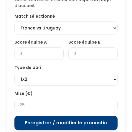
d’accueil.
Match sélectionné
Score équipe A
Score équipe B
Type de pari
Mise (€)
Enregistrer / modifier le pronostic