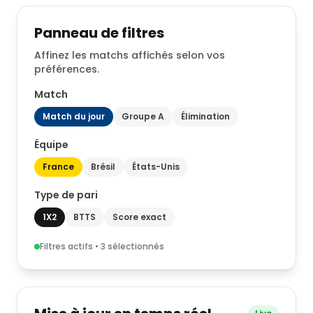
Panneau de filtres
Affinez les matchs affichés selon vos
préférences.
Match
Match du jour
Groupe A
Élimination
Équipe
France
Brésil
États-Unis
Type de pari
1X2
BTTS
Score exact
Filtres actifs • 3 sélectionnés