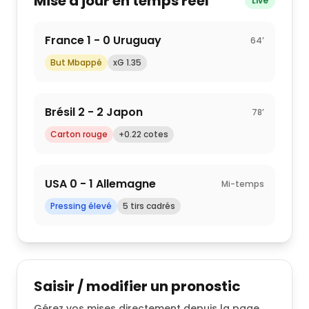
Mise à jour en temps réel
Live
France 1 - 0 Uruguay
64’
But Mbappé
xG 1.35
Brésil 2 - 2 Japon
78’
Carton rouge
+0.22 cotes
USA 0 - 1 Allemagne
Mi-temps
Pressing élevé
5 tirs cadrés
Saisir / modifier un pronostic
Gérez vos mises directement depuis la page