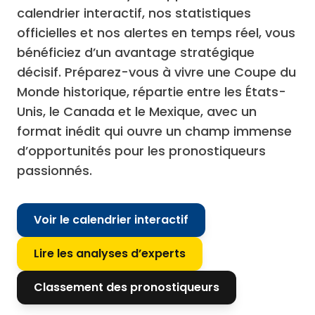
calendrier interactif, nos statistiques
officielles et nos alertes en temps réel, vous
bénéficiez d’un avantage stratégique
décisif. Préparez-vous à vivre une Coupe du
Monde historique, répartie entre les États-
Unis, le Canada et le Mexique, avec un
format inédit qui ouvre un champ immense
d’opportunités pour les pronostiqueurs
passionnés.
Voir le calendrier interactif
Lire les analyses d’experts
Classement des pronostiqueurs