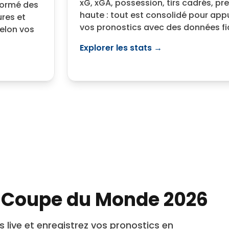
xG, xGA, possession, tirs cadrés, pr
nformé des
haute : tout est consolidé pour app
res et
vos pronostics avec des données fi
selon vos
Explorer les stats →
s Coupe du Monde 2026
s live et enregistrez vos pronostics en