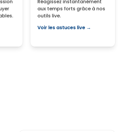
ession
Réagissez instantanément
uyer
aux temps forts grâce à nos
ables.
outils live.
Voir les astuces live →