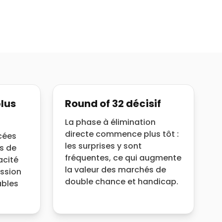
plus
Round of 32 décisif
La phase à élimination
directe commence plus tôt :
cées
les surprises y sont
es de
fréquentes, ce qui augmente
cacité
la valeur des marchés de
ession
double chance et handicap.
ables