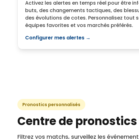
Activez les alertes en temps réel pour être i
buts, des changements tactiques, des blessu
des évolutions de cotes. Personnalisez tout 
équipes favorites et vos marchés préférés.
Configurer mes alertes →
Pronostics personnalisés
Centre de pronostic
Filtrez vos matchs, surveillez les événement