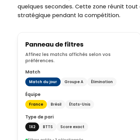
quelques secondes. Cette zone réunit tout ce
stratégique pendant la compétition.
Panneau de filtres
Affinez les matchs affichés selon vos
préférences.
Match
Match du jour
Groupe A
Élimination
Équipe
France
Brésil
États-Unis
Type de pari
1X2
BTTS
Score exact
Filtres actifs • 3 sélectionnés