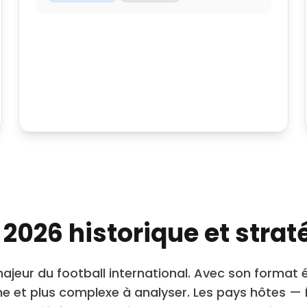
026 historique et strat
eur du football international. Avec son format él
iche et plus complexe à analyser. Les pays hôtes 