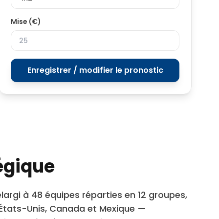
Mise (€)
Enregistrer / modifier le pronostic
égique
argi à 48 équipes réparties en 12 groupes,
— États-Unis, Canada et Mexique —