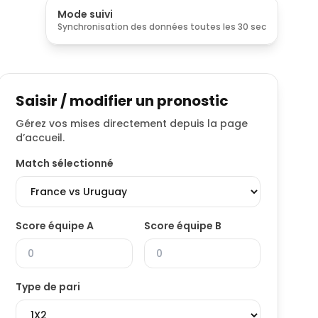
Mode suivi
Synchronisation des données toutes les 30 sec
Saisir / modifier un pronostic
Gérez vos mises directement depuis la page
d’accueil.
Match sélectionné
Score équipe A
Score équipe B
Type de pari