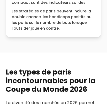
compact sont des indicateurs solides.
Les stratégies de paris peuvent inclure la
double chance, les handicaps positifs ou
les paris sur le nombre de buts lorsque
l’outsider joue en contre.
Les types de paris
incontournables pour la
Coupe du Monde 2026
La diversité des marchés en 2026 permet