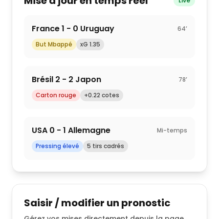
Mise à jour en temps réel
Live
France 1 - 0 Uruguay
64’
But Mbappé
xG 1.35
Brésil 2 - 2 Japon
78’
Carton rouge
+0.22 cotes
USA 0 - 1 Allemagne
Mi-temps
Pressing élevé
5 tirs cadrés
Saisir / modifier un pronostic
Gérez vos mises directement depuis la page