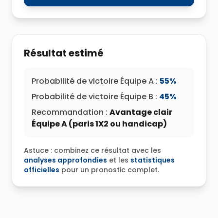
Résultat estimé
Probabilité de victoire Équipe A :
55%
Probabilité de victoire Équipe B :
45%
Recommandation :
Avantage clair
Équipe A (paris 1X2 ou handicap)
Astuce : combinez ce résultat avec les
analyses approfondies
et les
statistiques
officielles
pour un pronostic complet.