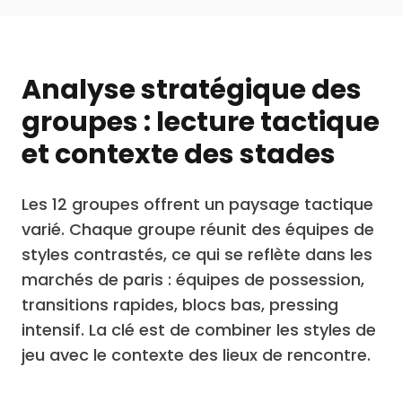
Analyse stratégique des
groupes : lecture tactique
et contexte des stades
Les 12 groupes offrent un paysage tactique
varié. Chaque groupe réunit des équipes de
styles contrastés, ce qui se reflète dans les
marchés de paris : équipes de possession,
transitions rapides, blocs bas, pressing
intensif. La clé est de combiner les styles de
jeu avec le contexte des lieux de rencontre.