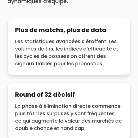
dynamiques d’équipe.
Plus de matchs, plus de data
Les statistiques avancées s’étoffent. Les
volumes de tirs, les indices d’efficacité et
les cycles de possession offrent des
signaux fiables pour les pronostics.
Round of 32 décisif
La phase à élimination directe commence
plus tôt : les surprises y sont fréquentes,
ce qui augmente la valeur des marchés de
double chance et handicap.