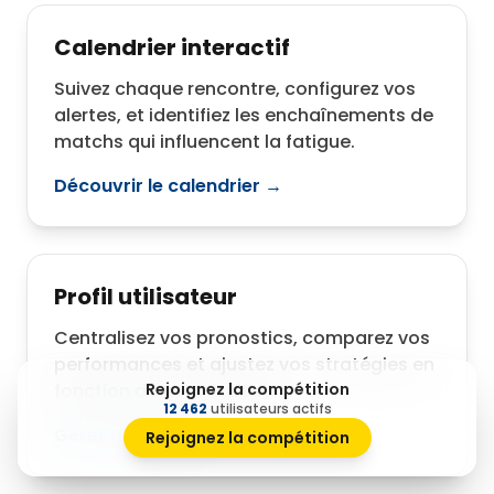
Calendrier interactif
Suivez chaque rencontre, configurez vos
alertes, et identifiez les enchaînements de
matchs qui influencent la fatigue.
Découvrir le calendrier →
Profil utilisateur
Centralisez vos pronostics, comparez vos
performances et ajustez vos stratégies en
Rejoignez la compétition
fonction de vos résultats.
12 462
utilisateurs actifs
Gérer mon profil →
Rejoignez la compétition