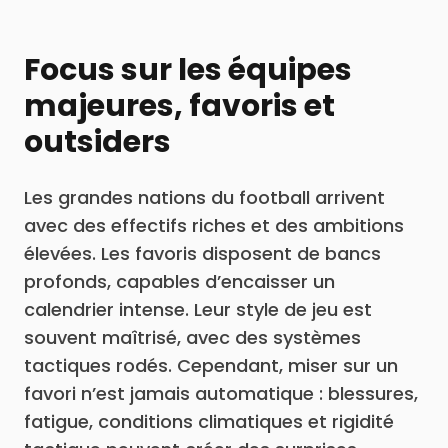
Focus sur les équipes
majeures, favoris et
outsiders
Les grandes nations du football arrivent
avec des effectifs riches et des ambitions
élevées. Les favoris disposent de bancs
profonds, capables d’encaisser un
calendrier intense. Leur style de jeu est
souvent maîtrisé, avec des systèmes
tactiques rodés. Cependant, miser sur un
favori n’est jamais automatique : blessures,
fatigue, conditions climatiques et rigidité