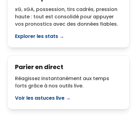
xG, xGA, possession, tirs cadrés, pression
haute : tout est consolidé pour appuyer
vos pronostics avec des données fiables.
Explorer les stats →
Parier en direct
Réagissez instantanément aux temps
forts grâce à nos outils live.
Voir les astuces live →