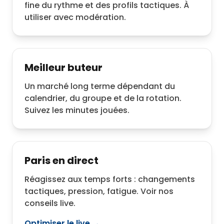
fine du rythme et des profils tactiques. À
utiliser avec modération.
Meilleur buteur
Un marché long terme dépendant du
calendrier, du groupe et de la rotation.
Suivez les minutes jouées.
Paris en direct
Réagissez aux temps forts : changements
tactiques, pression, fatigue. Voir nos
conseils live.
Optimiser le live →