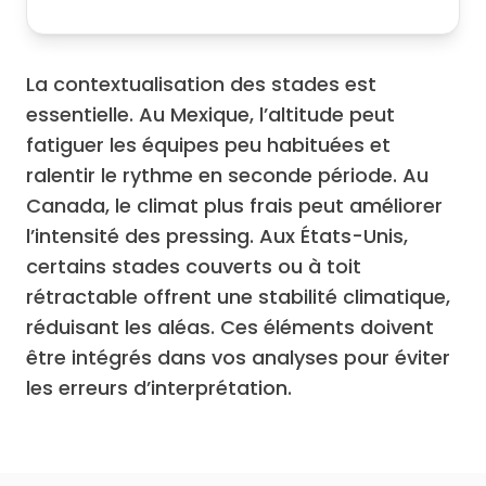
La contextualisation des stades est
essentielle. Au Mexique, l’altitude peut
fatiguer les équipes peu habituées et
ralentir le rythme en seconde période. Au
Canada, le climat plus frais peut améliorer
l’intensité des pressing. Aux États-Unis,
certains stades couverts ou à toit
rétractable offrent une stabilité climatique,
réduisant les aléas. Ces éléments doivent
être intégrés dans vos analyses pour éviter
les erreurs d’interprétation.