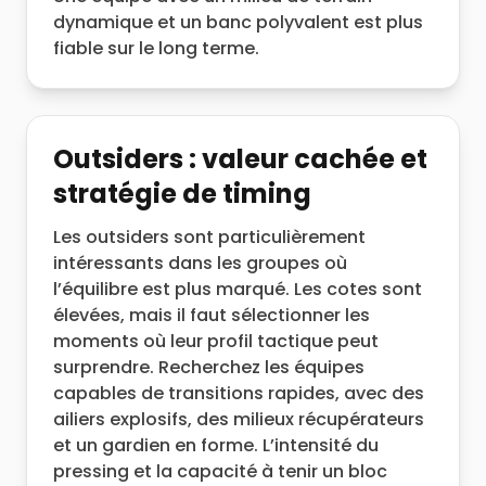
dynamique et un banc polyvalent est plus
fiable sur le long terme.
Outsiders : valeur cachée et
stratégie de timing
Les outsiders sont particulièrement
intéressants dans les groupes où
l’équilibre est plus marqué. Les cotes sont
élevées, mais il faut sélectionner les
moments où leur profil tactique peut
surprendre. Recherchez les équipes
capables de transitions rapides, avec des
ailiers explosifs, des milieux récupérateurs
et un gardien en forme. L’intensité du
pressing et la capacité à tenir un bloc