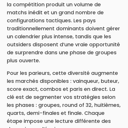
la compétition produit un volume de
matchs inédit et un grand nombre de
configurations tactiques. Les pays
traditionnellement dominants doivent gérer
un calendrier plus intense, tandis que les
outsiders disposent d’une vraie opportunité
de surprendre dans une phase de groupes
plus ouverte.
Pour les parieurs, cette diversité augmente
les marchés disponibles : vainqueur, buteur,
score exact, combos et paris en direct. La
clé est de segmenter vos stratégies selon
les phases : groupes, round of 32, huitièmes,
quarts, demi-finales et finale. Chaque
étape impose une lecture différente des