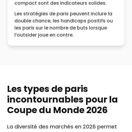
compact sont des indicateurs solides.
Les stratégies de paris peuvent inclure la
double chance, les handicaps positifs ou
les paris sur le nombre de buts lorsque
l’outsider joue en contre.
Les types de paris
incontournables pour la
Coupe du Monde 2026
La diversité des marchés en 2026 permet