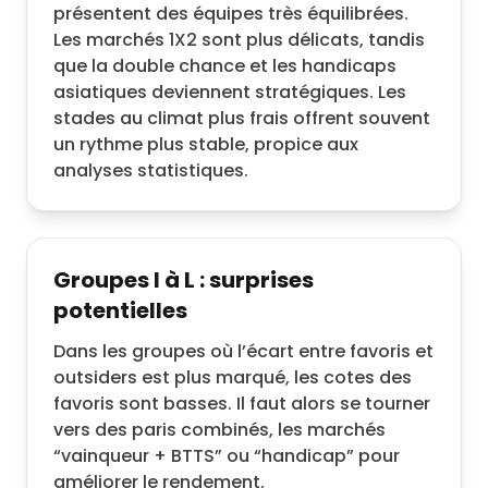
présentent des équipes très équilibrées.
Les marchés 1X2 sont plus délicats, tandis
que la double chance et les handicaps
asiatiques deviennent stratégiques. Les
stades au climat plus frais offrent souvent
un rythme plus stable, propice aux
analyses statistiques.
Groupes I à L : surprises
potentielles
Dans les groupes où l’écart entre favoris et
outsiders est plus marqué, les cotes des
favoris sont basses. Il faut alors se tourner
vers des paris combinés, les marchés
“vainqueur + BTTS” ou “handicap” pour
améliorer le rendement.