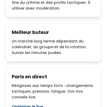
fine du rythme et des profils tactiques. À
utiliser avec modération.
Meilleur buteur
Un marché long terme dépendant du
calendrier, du groupe et de la rotation.
Suivez les minutes jouées.
Paris en direct
Réagissez aux temps forts : changements
tactiques, pression, fatigue. Voir nos
conseils live.
Optimiser le live →