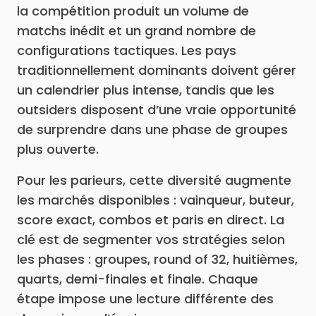
la compétition produit un volume de
matchs inédit et un grand nombre de
configurations tactiques. Les pays
traditionnellement dominants doivent gérer
un calendrier plus intense, tandis que les
outsiders disposent d’une vraie opportunité
de surprendre dans une phase de groupes
plus ouverte.
Pour les parieurs, cette diversité augmente
les marchés disponibles : vainqueur, buteur,
score exact, combos et paris en direct. La
clé est de segmenter vos stratégies selon
les phases : groupes, round of 32, huitièmes,
quarts, demi-finales et finale. Chaque
étape impose une lecture différente des