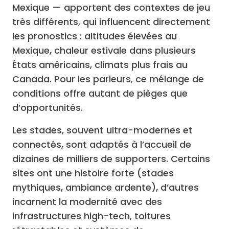
Mexique — apportent des contextes de jeu
très différents, qui influencent directement
les pronostics : altitudes élevées au
Mexique, chaleur estivale dans plusieurs
États américains, climats plus frais au
Canada. Pour les parieurs, ce mélange de
conditions offre autant de pièges que
d’opportunités.
Les stades, souvent ultra-modernes et
connectés, sont adaptés à l’accueil de
dizaines de milliers de supporters. Certains
sites ont une histoire forte (stades
mythiques, ambiance ardente), d’autres
incarnent la modernité avec des
infrastructures high-tech, toitures