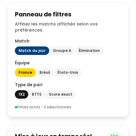
Panneau de filtres
Affinez les matchs affichés selon vos
préférences.
Match
Match du jour
Groupe A
Élimination
Équipe
France
Brésil
États-Unis
Type de pari
1X2
BTTS
Score exact
Filtres actifs • 3 sélectionnés