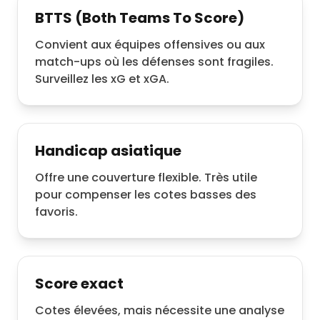
BTTS (Both Teams To Score)
Convient aux équipes offensives ou aux
match-ups où les défenses sont fragiles.
Surveillez les xG et xGA.
Handicap asiatique
Offre une couverture flexible. Très utile
pour compenser les cotes basses des
favoris.
Score exact
Cotes élevées, mais nécessite une analyse