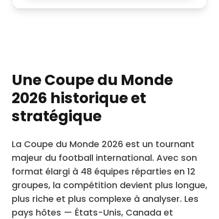
Une Coupe du Monde
2026 historique et
stratégique
La Coupe du Monde 2026 est un tournant
majeur du football international. Avec son
format élargi à 48 équipes réparties en 12
groupes, la compétition devient plus longue,
plus riche et plus complexe à analyser. Les
pays hôtes — États-Unis, Canada et