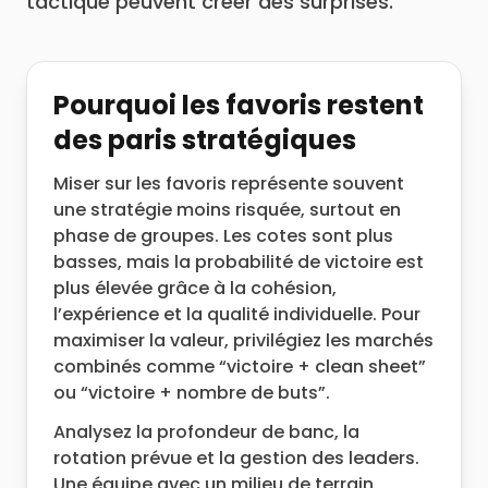
tactique peuvent créer des surprises.
Pourquoi les favoris restent
des paris stratégiques
Miser sur les favoris représente souvent
une stratégie moins risquée, surtout en
phase de groupes. Les cotes sont plus
basses, mais la probabilité de victoire est
plus élevée grâce à la cohésion,
l’expérience et la qualité individuelle. Pour
maximiser la valeur, privilégiez les marchés
combinés comme “victoire + clean sheet”
ou “victoire + nombre de buts”.
Analysez la profondeur de banc, la
rotation prévue et la gestion des leaders.
Une équipe avec un milieu de terrain