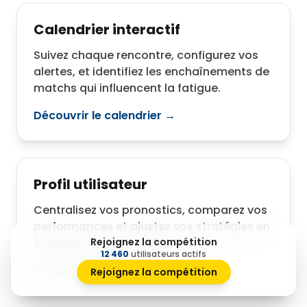
Calendrier interactif
Suivez chaque rencontre, configurez vos
alertes, et identifiez les enchaînements de
matchs qui influencent la fatigue.
Découvrir le calendrier →
Profil utilisateur
Centralisez vos pronostics, comparez vos
performances et ajustez vos stratégies en
Rejoignez la compétition
fonction de vos résultats.
12 462
utilisateurs actifs
Gérer mon profil →
Rejoignez la compétition