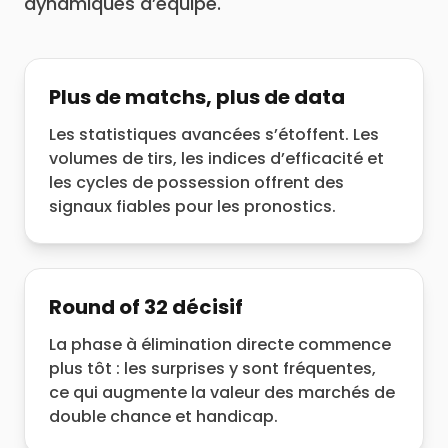
dynamiques d’équipe.
Plus de matchs, plus de data
Les statistiques avancées s’étoffent. Les
volumes de tirs, les indices d’efficacité et
les cycles de possession offrent des
signaux fiables pour les pronostics.
Round of 32 décisif
La phase à élimination directe commence
plus tôt : les surprises y sont fréquentes,
ce qui augmente la valeur des marchés de
double chance et handicap.