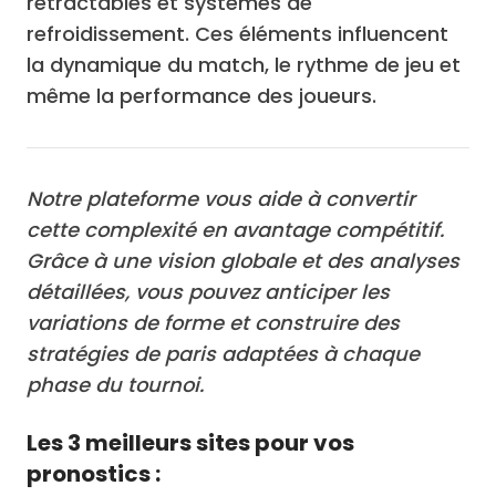
rétractables et systèmes de
refroidissement. Ces éléments influencent
la dynamique du match, le rythme de jeu et
même la performance des joueurs.
Notre plateforme vous aide à convertir
cette complexité en avantage compétitif.
Grâce à une vision globale et des analyses
détaillées, vous pouvez anticiper les
variations de forme et construire des
stratégies de paris adaptées à chaque
phase du tournoi.
Les 3 meilleurs sites pour vos
pronostics :