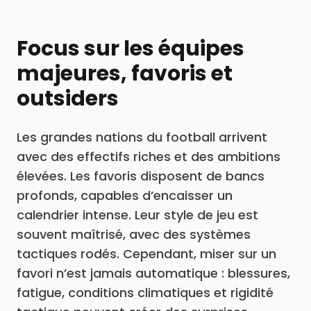
Focus sur les équipes
majeures, favoris et
outsiders
Les grandes nations du football arrivent
avec des effectifs riches et des ambitions
élevées. Les favoris disposent de bancs
profonds, capables d’encaisser un
calendrier intense. Leur style de jeu est
souvent maîtrisé, avec des systèmes
tactiques rodés. Cependant, miser sur un
favori n’est jamais automatique : blessures,
fatigue, conditions climatiques et rigidité