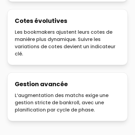
Cotes évolutives
Les bookmakers ajustent leurs cotes de
manière plus dynamique. Suivre les
variations de cotes devient un indicateur
clé.
Gestion avancée
L’augmentation des matchs exige une
gestion stricte de bankroll, avec une
planification par cycle de phase.