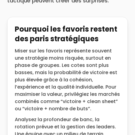
tactique peuvent créer des surprises.
Pourquoi les favoris restent
des paris stratégiques
Miser sur les favoris représente souvent
une stratégie moins risquée, surtout en
phase de groupes. Les cotes sont plus
basses, mais la probabilité de victoire est
plus élevée grâce à la cohésion,
l’expérience et la qualité individuelle. Pour
maximiser la valeur, privilégiez les marchés
combinés comme “victoire + clean sheet”
ou “victoire + nombre de buts”.
Analysez la profondeur de banc, la
rotation prévue et la gestion des leaders.
Une équipe avec un milieu de terrain