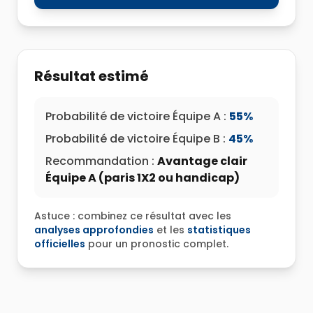
Résultat estimé
Probabilité de victoire Équipe A :
55%
Probabilité de victoire Équipe B :
45%
Recommandation :
Avantage clair
Équipe A (paris 1X2 ou handicap)
Astuce : combinez ce résultat avec les
analyses approfondies
et les
statistiques
officielles
pour un pronostic complet.