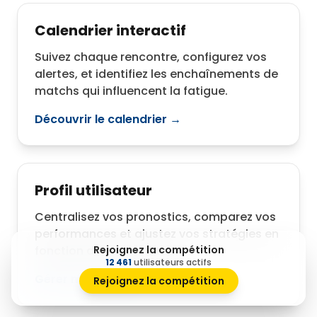
Calendrier interactif
Suivez chaque rencontre, configurez vos
alertes, et identifiez les enchaînements de
matchs qui influencent la fatigue.
Découvrir le calendrier →
Profil utilisateur
Centralisez vos pronostics, comparez vos
performances et ajustez vos stratégies en
Rejoignez la compétition
fonction de vos résultats.
12 461
utilisateurs actifs
Gérer mon profil →
Rejoignez la compétition