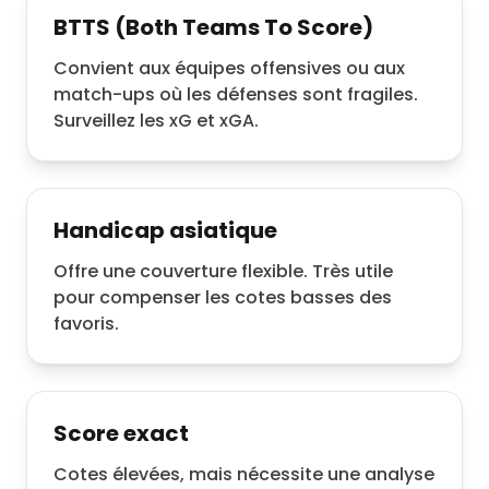
BTTS (Both Teams To Score)
Convient aux équipes offensives ou aux
match-ups où les défenses sont fragiles.
Surveillez les xG et xGA.
Handicap asiatique
Offre une couverture flexible. Très utile
pour compenser les cotes basses des
favoris.
Score exact
Cotes élevées, mais nécessite une analyse