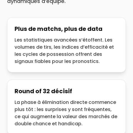
dynamiques d’équipe.
Plus de matchs, plus de data
Les statistiques avancées s’étoffent. Les
volumes de tirs, les indices d’efficacité et
les cycles de possession offrent des
signaux fiables pour les pronostics.
Round of 32 décisif
La phase à élimination directe commence
plus tôt : les surprises y sont fréquentes,
ce qui augmente la valeur des marchés de
double chance et handicap.