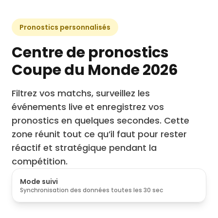
Pronostics personnalisés
Centre de pronostics
Coupe du Monde 2026
Filtrez vos matchs, surveillez les
événements live et enregistrez vos
pronostics en quelques secondes. Cette
zone réunit tout ce qu’il faut pour rester
réactif et stratégique pendant la
compétition.
Mode suivi
Synchronisation des données toutes les 30 sec