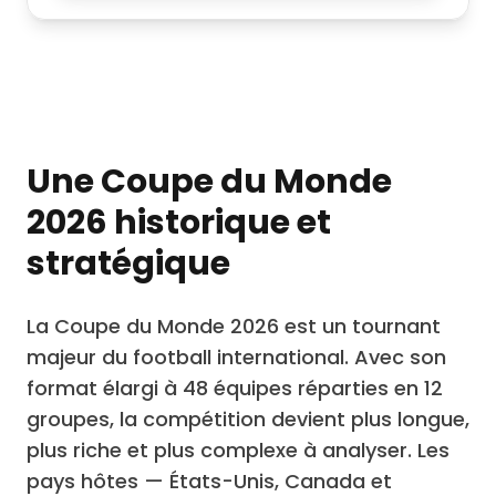
Une Coupe du Monde
2026 historique et
stratégique
La Coupe du Monde 2026 est un tournant
majeur du football international. Avec son
format élargi à 48 équipes réparties en 12
groupes, la compétition devient plus longue,
plus riche et plus complexe à analyser. Les
pays hôtes — États-Unis, Canada et