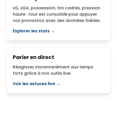
xG, xGA, possession, tirs cadrés, pression
haute : tout est consolidé pour appuyer
vos pronostics avec des données fiables.
Explorer les stats →
Parier en direct
Réagissez instantanément aux temps
forts grâce à nos outils live.
Voir les astuces live →