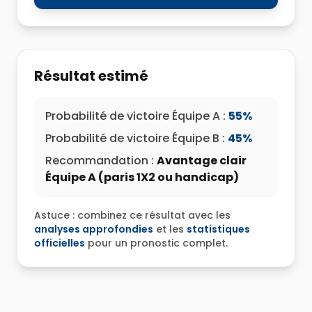
Résultat estimé
Probabilité de victoire Équipe A :
55%
Probabilité de victoire Équipe B :
45%
Recommandation :
Avantage clair
Équipe A (paris 1X2 ou handicap)
Astuce : combinez ce résultat avec les
analyses approfondies
et les
statistiques
officielles
pour un pronostic complet.