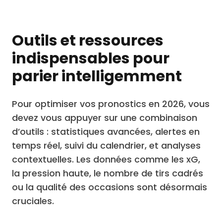
Outils et ressources
indispensables pour
parier intelligemment
Pour optimiser vos pronostics en 2026, vous
devez vous appuyer sur une combinaison
d’outils : statistiques avancées, alertes en
temps réel, suivi du calendrier, et analyses
contextuelles. Les données comme les xG,
la pression haute, le nombre de tirs cadrés
ou la qualité des occasions sont désormais
cruciales.