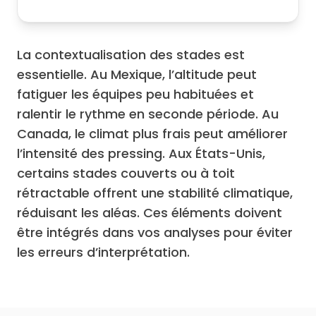
La contextualisation des stades est
essentielle. Au Mexique, l’altitude peut
fatiguer les équipes peu habituées et
ralentir le rythme en seconde période. Au
Canada, le climat plus frais peut améliorer
l’intensité des pressing. Aux États-Unis,
certains stades couverts ou à toit
rétractable offrent une stabilité climatique,
réduisant les aléas. Ces éléments doivent
être intégrés dans vos analyses pour éviter
les erreurs d’interprétation.