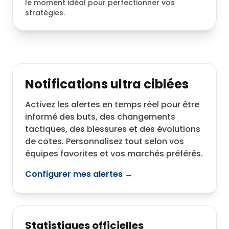
le moment idéal pour perfectionner vos
stratégies.
Notifications ultra ciblées
Activez les alertes en temps réel pour être
informé des buts, des changements
tactiques, des blessures et des évolutions
de cotes. Personnalisez tout selon vos
équipes favorites et vos marchés préférés.
Configurer mes alertes →
Statistiques officielles