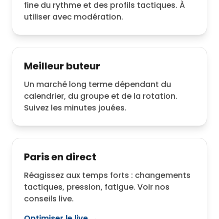
fine du rythme et des profils tactiques. À
utiliser avec modération.
Meilleur buteur
Un marché long terme dépendant du
calendrier, du groupe et de la rotation.
Suivez les minutes jouées.
Paris en direct
Réagissez aux temps forts : changements
tactiques, pression, fatigue. Voir nos
conseils live.
Optimiser le live →