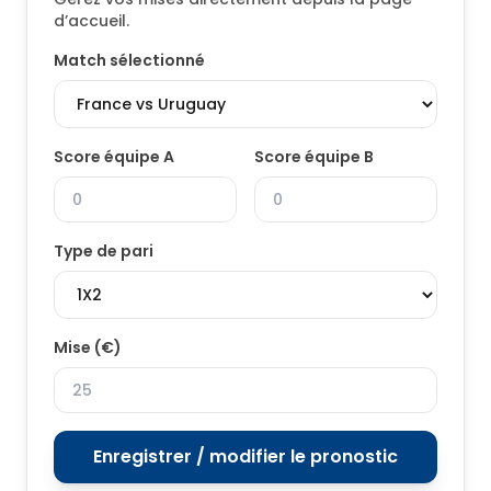
d’accueil.
Match sélectionné
Score équipe A
Score équipe B
Type de pari
Mise (€)
Enregistrer / modifier le pronostic