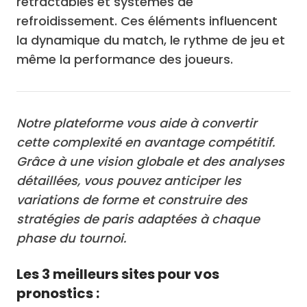
rétractables et systèmes de
refroidissement. Ces éléments influencent
la dynamique du match, le rythme de jeu et
même la performance des joueurs.
Notre plateforme vous aide à convertir
cette complexité en avantage compétitif.
Grâce à une vision globale et des analyses
détaillées, vous pouvez anticiper les
variations de forme et construire des
stratégies de paris adaptées à chaque
phase du tournoi.
Les 3 meilleurs sites pour vos
pronostics :