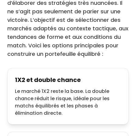
d’élaborer des stratégies très nuancées. Il
ne s’agit pas seulement de parier sur une
victoire. L’objectif est de sélectionner des
marchés adaptés au contexte tactique, aux
tendances de forme et aux conditions du
match. Voici les options principales pour
construire un portefeuille équilibré :
1X2 et double chance
Le marché 1X2 reste la base. La double
chance réduit le risque, idéale pour les
matchs équilibrés et les phases à
élimination directe.