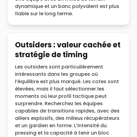
dynamique et un banc polyvalent est plus
fiable sur le long terme.
Outsiders : valeur cachée et
stratégie de timing
Les outsiders sont particulièrement
intéressants dans les groupes où
l’équilibre est plus marqué. Les cotes sont
élevées, mais il faut sélectionner les
moments où leur profil tactique peut
surprendre. Recherchez les équipes
capables de transitions rapides, avec des
ailiers explosifs, des milieux récupérateurs
et un gardien en forme. L’intensité du
pressing et la capacité à tenir un bloc