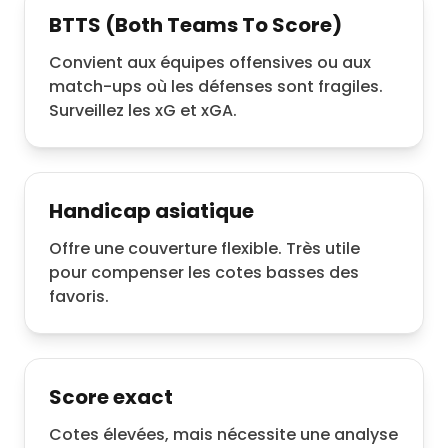
BTTS (Both Teams To Score)
Convient aux équipes offensives ou aux
match-ups où les défenses sont fragiles.
Surveillez les xG et xGA.
Handicap asiatique
Offre une couverture flexible. Très utile
pour compenser les cotes basses des
favoris.
Score exact
Cotes élevées, mais nécessite une analyse