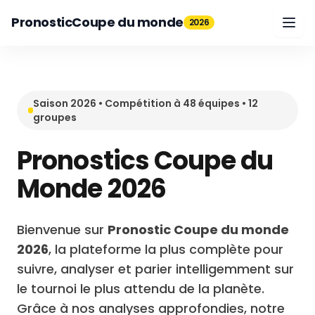
Pronostic
Coupe du monde
2026
Saison 2026 • Compétition à 48 équipes • 12
groupes
Pronostics Coupe du
Monde 2026
Bienvenue sur
Pronostic Coupe du monde
2026
, la plateforme la plus complète pour
suivre, analyser et parier intelligemment sur
le tournoi le plus attendu de la planète.
Grâce à nos analyses approfondies, notre